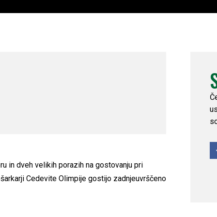
Če
us
so
 in dveh velikih porazih na gostovanju pri
šarkarji Cedevite Olimpije gostijo zadnjeuvrščeno