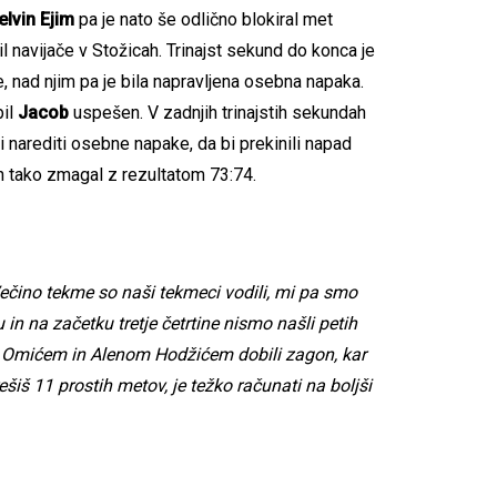
lvin Ejim
pa je nato še odlično blokiral met
 navijače v Stožicah. Trinajst sekund do konca je
, nad njim pa je bila napravljena osebna napaka.
il
Jacob
uspešen. V zadnjih trinajstih sekundah
i narediti osebne napake, da bi prekinili napad
in tako zmagal z rezultatom 73:74.
čino tekme so naši tekmeci vodili, mi pa smo
 in na začetku tretje četrtine nismo našli petih
m Omićem in Alenom Hodžićem dobili zagon, kar
rešiš 11 prostih metov, je težko računati na boljši