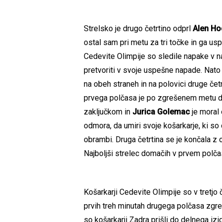
Strelsko je drugo četrtino odprl
Alen Ho
ostal sam pri metu za tri točke in ga us
Cedevite Olimpije so sledile napake v nap
pretvoriti v svoje uspešne napade. Nato
na obeh straneh in na polovici druge četr
prvega polčasa je po zgrešenem metu do
zaključkom in
Jurica Golemac
je moral
odmora, da umiri svoje košarkarje, ki so
obrambi. Druga četrtina se je končala z 
Najboljši strelec domačih v prvem polča
Košarkarji Cedevite Olimpije so v tretjo 
prvih treh minutah drugega polčasa zgreši
so košarkarji Zadra prišli do delnega izid