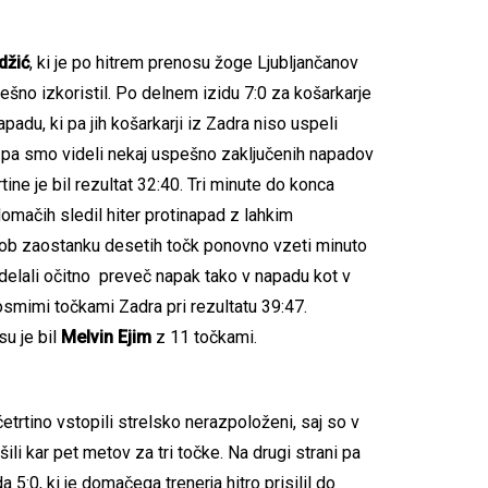
džić
, ki je po hitrem prenosu žoge Ljubljančanov
pešno izkoristil. Po delnem izidu 7:0 za košarkarje
adu, ki pa jih košarkarji iz Zadra niso uspeli
 pa smo videli nekaj uspešno zaključenih napadov
tine je bil rezultat 32:40. Tri minute do konca
mačih sledil hiter protinapad z lahkim
 ob zaostanku desetih točk ponovno vzeti minuto
 delali očitno preveč napak tako v napadu kot v
osmimi točkami Zadra pri rezultatu 39:47.
su je bil
Melvin Ejim
z 11 točkami.
četrtino vstopili strelsko nerazpoloženi, saj so v
li kar pet metov za tri točke. Na drugi strani pa
a 5:0, ki je domačega trenerja hitro prisilil do