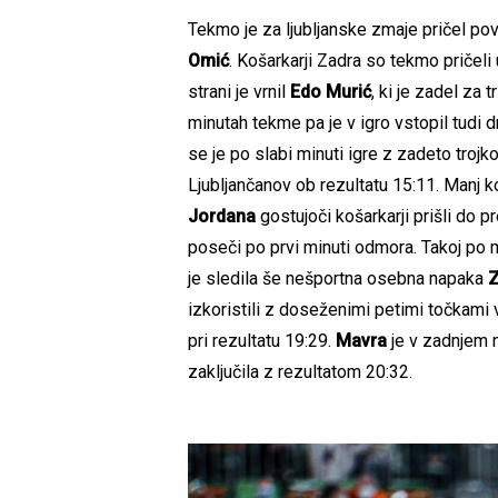
Tekmo je za ljubljanske zmaje pričel po
Omić
.
Košarkarji Zadra so tekmo pričeli
strani je vrnil
Edo
Murić
, ki je zadel za 
minutah tekme pa je v igro vstopil tudi 
se je po slabi minuti igre z zadeto trojk
Ljubljančanov ob rezultatu 15:11. Manj k
Jordana
gostujoči košarkarji prišli do p
poseči po prvi minuti odmora. Takoj po m
je sledila še nešportna osebna napaka
Z
izkoristili z doseženimi petimi točkami
pri rezultatu 19:29.
Mavra
je v zadnjem n
zaključila z rezultatom 20:32.