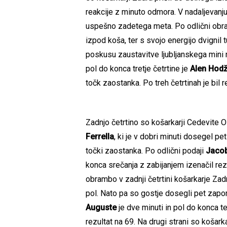
reakcije z minuto odmora. V nadaljevanj
uspešno zadetega meta. Po odlični obr
izpod koša, ter s svojo energijo dvignil 
poskusu zaustavitve ljubljanskega mini 
pol do konca tretje četrtine je
Alen Hodž
točk zaostanka. Po treh četrtinah je bil r
Zadnjo četrtino so košarkarji Cedevite O
Ferrella
, ki je v dobri minuti dosegel p
točki zaostanka. Po odlični podaji
Jacob
konca srečanja z zabijanjem izenačil rezu
obrambo v zadnji četrtini košarkarje Zadr
pol. Nato pa so gostje dosegli pet zap
Auguste
je dve minuti in pol do konca 
rezultat na 69. Na drugi strani so košark