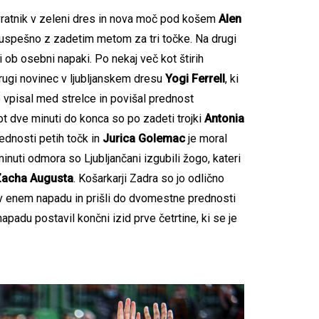
vratnik v zeleni dres in nova moč pod košem
Alen
 uspešno z zadetim metom za tri točke. Na drugi
tri ob osebni napaki. Po nekaj več kot štirih
drugi novinec v ljubljanskem dresu
Yogi Ferrell
, ki
o vpisal med strelce in povišal prednost
ot dve minuti do konca so po zadeti trojki
Antonia
rednosti petih točk in
Jurica Golemac
je moral
inuti odmora so Ljubljančani izgubili žogo, kateri
acha Augusta
. Košarkarji Zadra so jo odlično
 v enem napadu in prišli do dvomestne prednosti
apadu postavil končni izid prve četrtine, ki se je