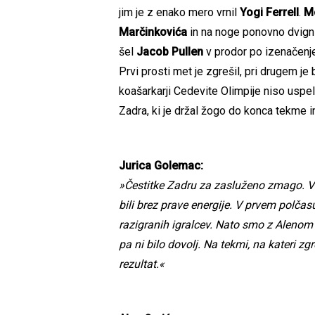
jim je z enako mero vrnil
Yogi Ferrell
.
Me
Marčinkovića
in na noge ponovno dvignil
šel
Jacob Pullen
v prodor po izenačenje
Prvi prosti met je zgrešil, pri drugem je b
koašarkarji Cedevite Olimpije niso uspel
Zadra, ki je držal žogo do konca tekme 
Jurica Golemac:
»Čestitke Zadru za zasluženo zmago. Ve
bili brez prave energije. V prvem polčasu
razigranih igralcev. Nato smo z Aleno
pa ni bilo dovolj. Na tekmi, na kateri zg
rezultat.«