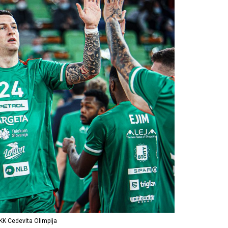
K Cedevita Olimpija