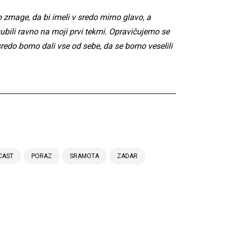
o zmage, da bi imeli v sredo mirno glavo, a
zgubili ravno na moji prvi tekmi. Opravičujemo se
V sredo bomo dali vse od sebe, da se bomo veselili
CAST
PORAZ
SRAMOTA
ZADAR