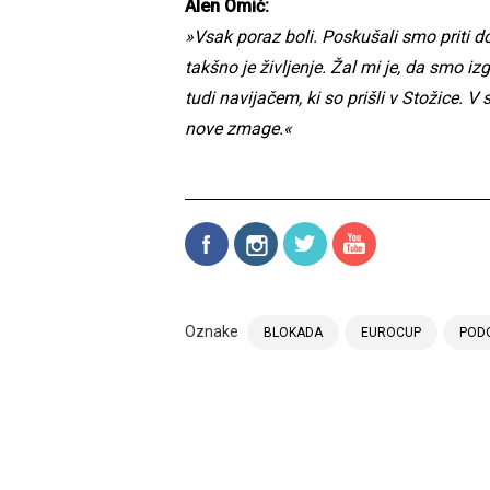
Alen Omić:
»Vsak poraz boli. Poskušali smo priti d
takšno je življenje. Žal mi je, da smo i
tudi navijačem, ki so prišli v Stožice. 
nove zmage.«
Oznake
BLOKADA
EUROCUP
POD