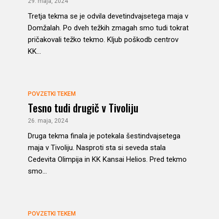
29. maja, 2024
Tretja tekma se je odvila devetindvajsetega maja v
Domžalah. Po dveh težkih zmagah smo tudi tokrat
pričakovali težko tekmo. Kljub poškodb centrov
KK...
POVZETKI TEKEM
Tesno tudi drugič v Tivoliju
26. maja, 2024
Druga tekma finala je potekala šestindvajsetega
maja v Tivoliju. Nasproti sta si seveda stala
Cedevita Olimpija in KK Kansai Helios. Pred tekmo
smo...
POVZETKI TEKEM