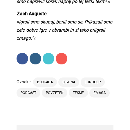
smo napravili korak naprej po tej težki tekmi.«
Zach Auguste:
»Igrali smo skupaj, borili smo se. Prikazali smo
zelo dobro igro v obrambi in si tako priigrali
zmago.”«
Oznake
BLOKADA
CIBONA
EUROCUP
PODCAST
POVZETEK
TEKME
ZMAGA