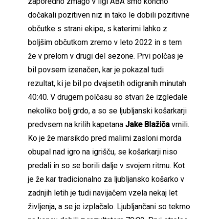
zaporedno zmago v ligi ABA smo končno
dočakali pozitiven niz in tako le dobili pozitivne
občutke s strani ekipe, s katerimi lahko z
boljšim občutkom zremo v leto 2022 in s tem
že v prelom v drugi del sezone. Prvi polčas je
bil povsem izenačen, kar je pokazal tudi
rezultat, ki je bil po dvajsetih odigranih minutah
40:40. V drugem polčasu so stvari že izgledale
nekoliko bolj grdo, a so se ljubljanski košarkarji
predvsem na krilih kapetana
Jake Blažiča
vrnili.
Ko je že marsikdo pred malimi zasloni morda
obupal nad igro na igrišču, se košarkarji niso
predali in so se borili dalje v svojem ritmu. Kot
je že kar tradicionalno za ljubljansko košarko v
zadnjih letih je tudi navijačem vzela nekaj let
življenja, a se je izplačalo. Ljubljančani so tekmo