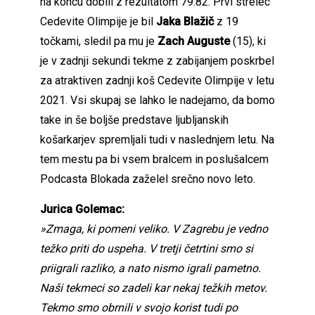
na koncu dobili z rezultatom 79:82. Prvi strelec
Cedevite Olimpije je bil
Jaka Blažič
z 19
točkami, sledil pa mu je
Zach Auguste
(15), ki
je v zadnji sekundi tekme z zabijanjem poskrbel
za atraktiven zadnji koš Cedevite Olimpije v letu
2021. Vsi skupaj se lahko le nadejamo, da bomo
take in še boljše predstave ljubljanskih
košarkarjev spremljali tudi v naslednjem letu. Na
tem mestu pa bi vsem bralcem in poslušalcem
Podcasta Blokada zaželel srečno novo leto.
Jurica Golemac:
»Zmaga, ki pomeni veliko. V Zagrebu je vedno
težko priti do uspeha. V tretji četrtini smo si
priigrali razliko, a nato nismo igrali pametno.
Naši tekmeci so zadeli kar nekaj težkih metov.
Tekmo smo obrnili v svojo korist tudi po