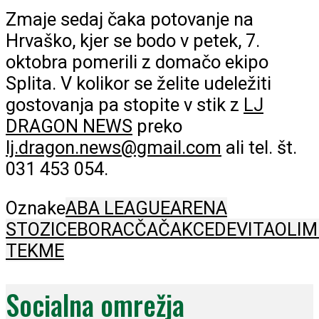
Zmaje sedaj čaka potovanje na
Hrvaško, kjer se bodo v petek, 7.
oktobra pomerili z domačo ekipo
Splita. V kolikor se želite udeležiti
gostovanja pa stopite v stik z
LJ
DRAGON NEWS
preko
lj.dragon.news@gmail.com
ali tel. št.
031 453 054.
Oznake
ABA LEAGUE
ARENA
STOZICE
BORAC
ČAČAK
CEDEVITA
OLIM
TEKME
Socialna omrežja