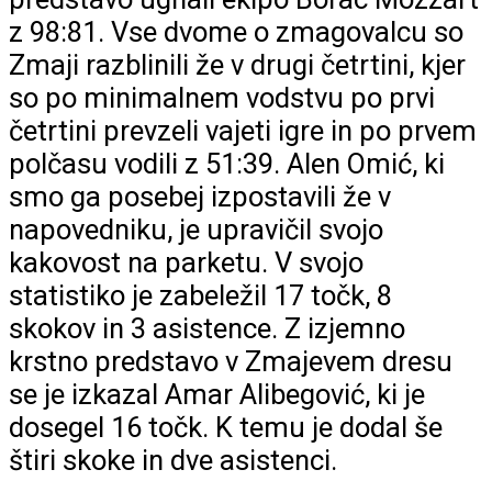
z 98:81. Vse dvome o zmagovalcu so
Zmaji razblinili že v drugi četrtini, kjer
so po minimalnem vodstvu po prvi
četrtini prevzeli vajeti igre in po prvem
polčasu vodili z 51:39. Alen Omić, ki
smo ga posebej izpostavili že v
napovedniku, je upravičil svojo
kakovost na parketu. V svojo
statistiko je zabeležil 17 točk, 8
skokov in 3 asistence. Z izjemno
krstno predstavo v Zmajevem dresu
se je izkazal Amar Alibegović, ki je
dosegel 16 točk. K temu je dodal še
štiri skoke in dve asistenci.