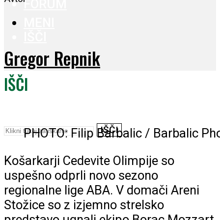
FORUM
MENI
IŠČI
Gregor Repnik
IŠČI
IŠČI
PHOTO: Filip Barbalic / Barbalic Ph
DONIRAJ
Košarkarji Cedevite Olimpije so
uspešno odprli novo sezono
regionalne lige ABA. V domači Areni
Stožice so z izjemno strelsko
predstavo ugnali ekipo Borac Mozzart