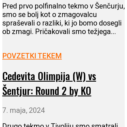
Pred prvo polfinalno tekmo v Šenčurju,
smo se bolj kot o zmagovalcu
spraševali o razliki, ki jo bomo dosegli
ob zmagi. Pričakovali smo težjega...
POVZETKI TEKEM
Cedevita Olimpija (W) vs
Šentjur: Round 2 by KO
7. maja, 2024
Drugo tekmo v Tivoliju smo smatrali