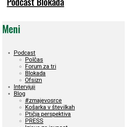
Meni
Podcast
Polčas
Forum za tri
Blokada
Ofsizn
Intervjuji
Blog
#zmajevosrce
Košarka v številkah
Ptičja perspektiva
PRESS