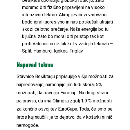
Besiktas uporablja globoko rotacijo, zato
moramo biti fizično pripravljeni na visoko
intenzivno tekmo. Alimpijevićevi varovanci
bodo igrali agresivno in nas poskušali utrujati
skozi celotno srečanje. Naša energija bo tu
ključna, zato bo moral biti pristop tak kot
proti Valencii in ne tak kot v zadnjih tekmah –
Split, Hamburg, Igokea, Triglav.
Napoved tekme
Stavnice Beşiktaşu pripisujejo višje možnosti za
napredovanje, namenjajo jim tudi skoraj 5%
možnosti, da osvojijo Eurocup. Na drugi strani
pa pravijo, da ima Olimpija zgolj 1,9 % možnosti
za končno osvojitev EuroCupa. Toda, če smo se
letos kaj naučili, je to dejstvo, da v košarki ni nič
nemogoče.