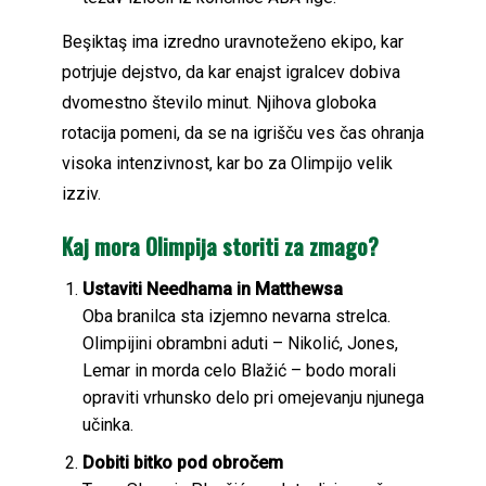
Beşiktaş ima izredno uravnoteženo ekipo, kar
potrjuje dejstvo, da kar enajst igralcev dobiva
dvomestno število minut. Njihova globoka
rotacija pomeni, da se na igrišču ves čas ohranja
visoka intenzivnost, kar bo za Olimpijo velik
izziv.
Kaj mora Olimpija storiti za zmago?
Ustaviti Needhama in Matthewsa
Oba branilca sta izjemno nevarna strelca.
Olimpijini obrambni aduti – Nikolić, Jones,
Lemar in morda celo Blažić – bodo morali
opraviti vrhunsko delo pri omejevanju njunega
učinka.
Dobiti bitko pod obročem