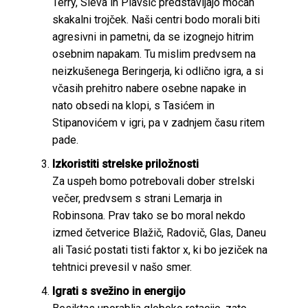
Terry, Sleva in Plavšić predstavljajo močan
skakalni trojček. Naši centri bodo morali biti
agresivni in pametni, da se izognejo hitrim
osebnim napakam. Tu mislim predvsem na
neizkušenega Beringerja, ki odlično igra, a si
včasih prehitro nabere osebne napake in
nato obsedi na klopi, s Tasićem in
Stipanovićem v igri, pa v zadnjem času ritem
pade.
Izkoristiti strelske priložnosti
Za uspeh bomo potrebovali dober strelski
večer, predvsem s strani Lemarja in
Robinsona. Prav tako se bo moral nekdo
izmed četverice Blažič, Radovič, Glas, Daneu
ali Tasić postati tisti faktor x, ki bo jeziček na
tehtnici prevesil v našo smer.
Igrati s svežino in energijo