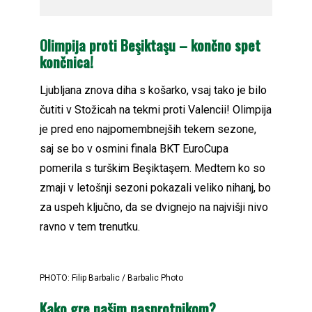
Olimpija proti Beşiktaşu – končno spet
končnica!
Ljubljana znova diha s košarko, vsaj tako je bilo
čutiti v Stožicah na tekmi proti Valencii! Olimpija
je pred eno najpomembnejših tekem sezone,
saj se bo v osmini finala BKT EuroCupa
pomerila s turškim Beşiktaşem. Medtem ko so
zmaji v letošnji sezoni pokazali veliko nihanj, bo
za uspeh ključno, da se dvignejo na najvišji nivo
ravno v tem trenutku.
PHOTO: Filip Barbalic / Barbalic Photo
Kako gre našim nasprotnikom?