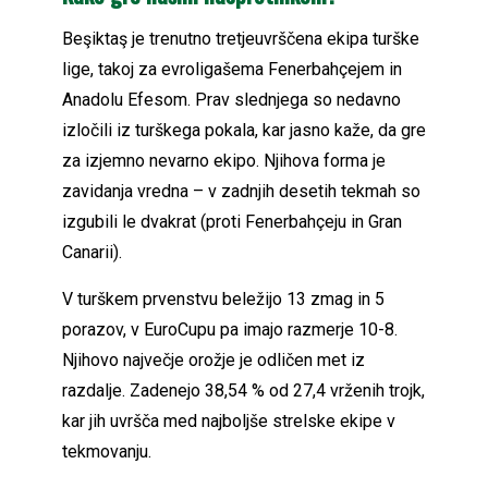
Beşiktaş je trenutno tretjeuvrščena ekipa turške
lige, takoj za evroligašema Fenerbahçejem in
Anadolu Efesom. Prav slednjega so nedavno
izločili iz turškega pokala, kar jasno kaže, da gre
za izjemno nevarno ekipo. Njihova forma je
zavidanja vredna – v zadnjih desetih tekmah so
izgubili le dvakrat (proti Fenerbahçeju in Gran
Canarii).
V turškem prvenstvu beležijo 13 zmag in 5
porazov, v EuroCupu pa imajo razmerje 10-8.
Njihovo največje orožje je odličen met iz
razdalje. Zadenejo 38,54 % od 27,4 vrženih trojk,
kar jih uvršča med najboljše strelske ekipe v
tekmovanju.