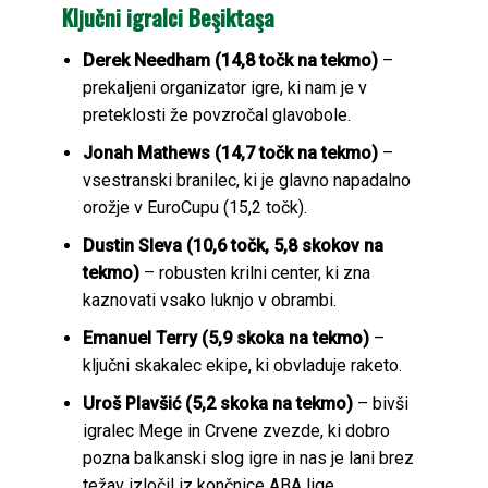
Ključni igralci Beşiktaşa
Derek Needham (14,8 točk na tekmo)
–
prekaljeni organizator igre, ki nam je v
preteklosti že povzročal glavobole.
Jonah Mathews (14,7 točk na tekmo)
–
vsestranski branilec, ki je glavno napadalno
orožje v EuroCupu (15,2 točk).
Dustin Sleva (10,6 točk, 5,8 skokov na
tekmo)
– robusten krilni center, ki zna
kaznovati vsako luknjo v obrambi.
Emanuel Terry (5,9 skoka na tekmo)
–
ključni skakalec ekipe, ki obvladuje raketo.
Uroš Plavšić (5,2 skoka na tekmo)
– bivši
igralec Mege in Crvene zvezde, ki dobro
pozna balkanski slog igre in nas je lani brez
težav izločil iz končnice ABA lige.